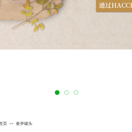
首页
春笋罐头
>>