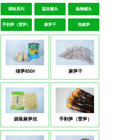
调味系列
荔枝罐头
杨梅罐头
手剥笋（雷笋）
麻笋干
泡椒笋
绿笋850#
麻笋干
袋装麻笋丝
手剥笋（雷笋）