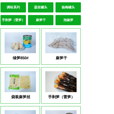
调味系列
荔枝罐头
杨梅罐头
手剥笋（雷笋）
麻笋干
泡椒笋
绿笋850#
麻笋干
袋装麻笋丝
手剥笋（雷笋）