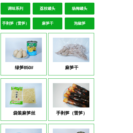
调味系列
荔枝罐头
杨梅罐头
手剥笋（雷笋）
麻笋干
泡椒笋
绿笋850#
麻笋干
袋装麻笋丝
手剥笋（雷笋）